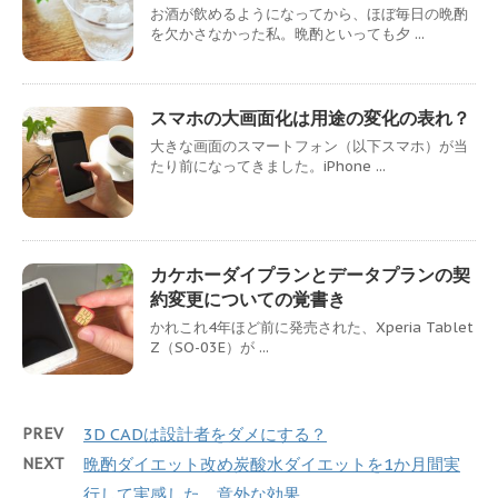
お酒が飲めるようになってから、ほぼ毎日の晩酌
を欠かさなかった私。晩酌といっても夕 ...
スマホの大画面化は用途の変化の表れ？
大きな画面のスマートフォン（以下スマホ）が当
たり前になってきました。iPhone ...
カケホーダイプランとデータプランの契
約変更についての覚書き
かれこれ4年ほど前に発売された、Xperia Tablet
Z（SO-03E）が ...
PREV
3D CADは設計者をダメにする？
NEXT
晩酌ダイエット改め炭酸水ダイエットを1か月間実
行して実感した、意外な効果