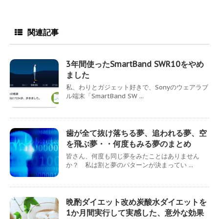
関連記事
3年間使ったSmartBand SWR10をやめ
ました
私、わりとガジェット好きで、Sonyのウェアラブ
ル端末「SmartBand SW ...
歯が全て抜け落ちる夢、追われる夢、空
を飛ぶ夢・・何度もみる夢のまとめ
皆さん、何度も同じ夢をみたことはありません
か？ 私は割と夢のパターンが決まってい ...
晩酌ダイエット改め炭酸水ダイエットを
1か月間実行して実感した、意外な効果