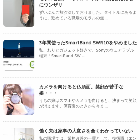
にウンザリ
ずいぶんご無沙汰しておりました。タイトルにあるよ
うに、勤めている職場のモラルの無 ...
3年間使ったSmartBand SWR10をやめました
私、わりとガジェット好きで、Sonyのウェアラブル
端末「SmartBand SW ...
カメラを向けると仏頂面。笑顔が苦手な
娘・・・
うちの娘はスマホやカメラを向けると、決まって笑顔
が消えます。保育園のときから今ま ...
働く夫は家事の大変さを全くわかっていない
私の職場では、業務改善の一環として、技術職（エン