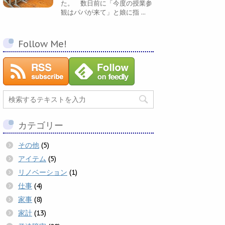
た。 数日前に「今度の授業参
観はパパが来て」と娘に指 ...
Follow Me!
カテゴリー
その他
(5)
アイテム
(5)
リノベーション
(1)
仕事
(4)
家事
(8)
家計
(13)