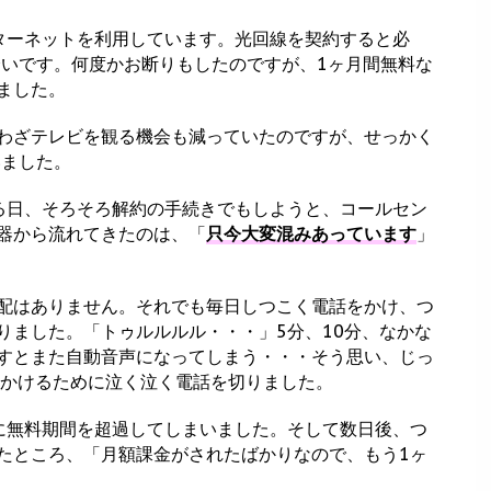
ターネットを利用しています。光回線を契約すると必
誘いです。何度かお断りもしたのですが、1ヶ月間無料な
ました。
わざテレビを観る機会も減っていたのですが、せっかく
いました。
る日、そろそろ解約の手続きでもしようと、コールセン
器から流れてきたのは、「
只今大変混みあっています
」
配はありません。それでも毎日しつこく電話をかけ、つ
りました。「トゥルルルル・・・」5分、10分、なかな
すとまた自動音声になってしまう・・・そう思い、じっ
出かけるために泣く泣く電話を切りました。
に無料期間を超過してしまいました。そして数日後、つ
たところ、「月額課金がされたばかりなので、もう1ヶ