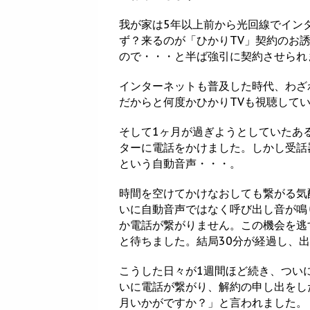
我が家は5年以上前から光回線でイン
ず？来るのが「ひかりTV」契約のお
ので・・・と半ば強引に契約させられ
インターネットも普及した時代、わざ
だからと何度かひかりTVも視聴して
そして1ヶ月が過ぎようとしていたあ
ターに電話をかけました。しかし受話
という自動音声・・・。
時間を空けてかけなおしても繋がる気
いに自動音声ではなく呼び出し音が鳴
か電話が繋がりません。この機会を逃
と待ちました。結局30分が経過し、
こうした日々が1週間ほど続き、つい
いに電話が繋がり、解約の申し出をし
月いかがですか？」と言われました。